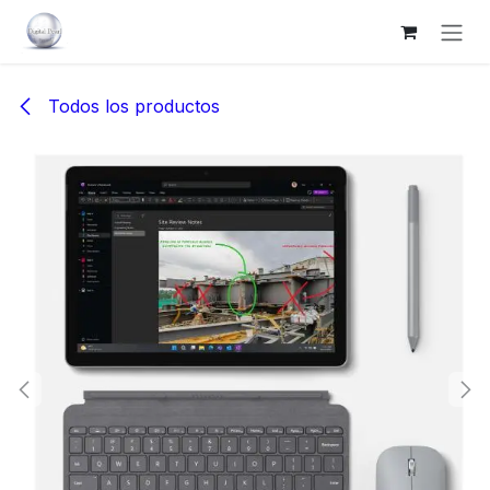
Ir al contenido
Todos los productos