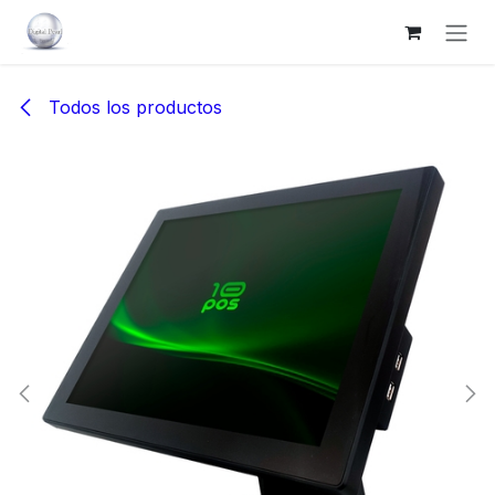
Ir al contenido
Todos los productos