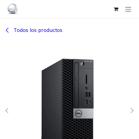
Ir al contenido
Todos los productos