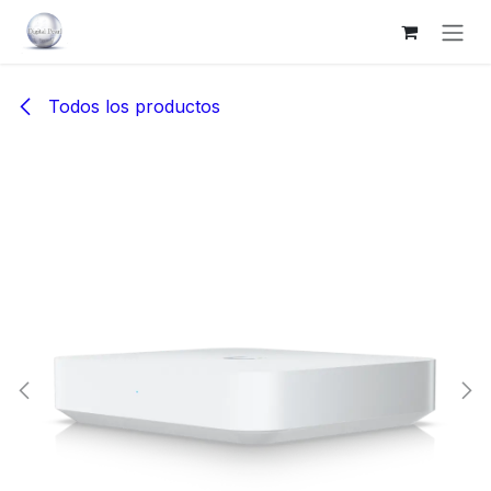
Ir al contenido
Todos los productos