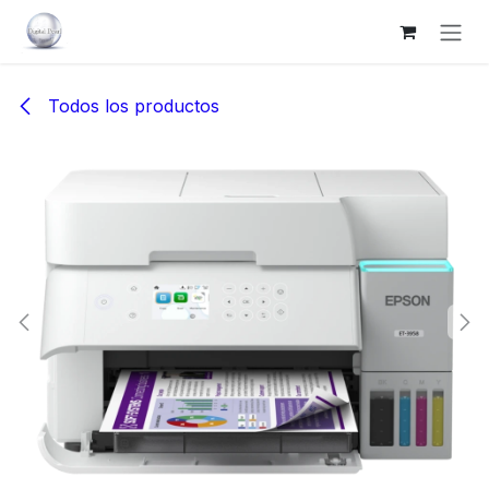
Ir al contenido
Todos los productos