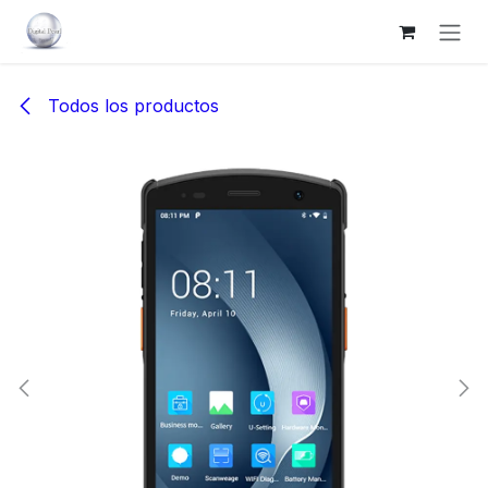
Ir al contenido
Todos los productos