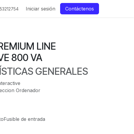
Iniciar sesión
Contáctenos
53212754
PREMIUM LINE
VE 800 VA
ÍSTICAS GENERALES
teractive
teccion Ordenador
toFusible de entrada