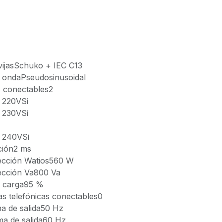
avijasSchuko + IEC C13
 ondaPseudosinusoidal
as conectables2
a 220VSi
a 230VSi
a 240VSi
ción2 ms
tección Watios560 W
ección Va800 Va
na carga95 %
as telefónicas conectables0
a de salida50 Hz
ma de salida60 Hz