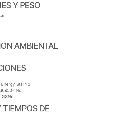
ES Y PESO
 cm
IÓN AMBIENTAL
CIONES
i
A Energy StarNo
C 60950-1No
UV GSNo
Y TIEMPOS DE