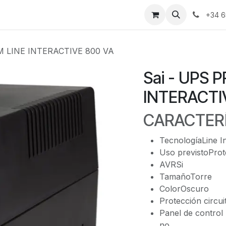
bre nosotros
Portal cliente
Contacto
+34 6
M LINE INTERACTIVE 800 VA
Sai - UPS 
INTERACTI
CARACTER
TecnologíaLine In
Uso previstoPro
AVRSi
TamañoTorre
ColorOscuro
Protección circui
Panel de control
no