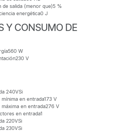
ón de salida (menor que)5 %
ciencia energética0 J
S Y CONSUMO DE
rgía560 W
ntación230 V
ada 240VSi
 mínima en entrada173 V
n máxima en entrada276 V
tores en entrada1
da 220VSi
da 230VSi