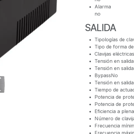
Alarma
no
SALIDA
Tipologías de cl
Tipo de forma de
Clavijas eléctric
Tensión en salid
Tensión en salid
BypassNo
Tensión en salid
Tiempo de actua
Potencia de pro
Potencia de prot
Eficiencia a ple
Número de clavij
Frecuencia mínim
Frecuencia máxi