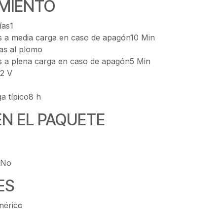
MIENTO
ías1
s a media carga en caso de apagón10 Min
as al plomo
s a plena carga en caso de apagón5 Min
12 V
a típico8 h
EN EL PAQUETE
oNo
ES
nérico