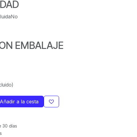
IDAD
cluidaNo
ON EMBALAJE
luido)
Añadir a la cesta
e 30 días
s