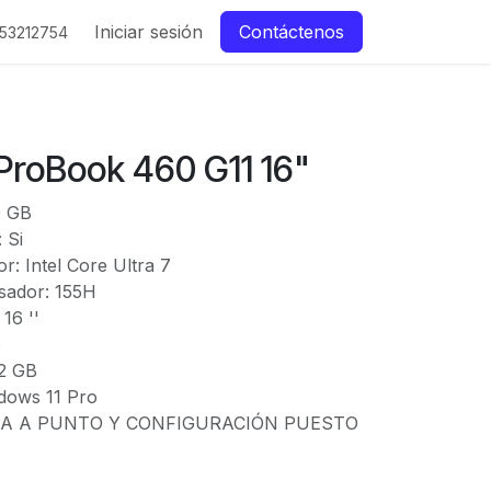
Iniciar sesión
Contáctenos
53212754
 ProBook 460 G11 16"
0 GB
 Si
r: Intel Core Ultra 7
sador: 155H
16 ''
o
32 GB
ndows 11 Pro
TA A PUNTO Y CONFIGURACIÓN PUESTO