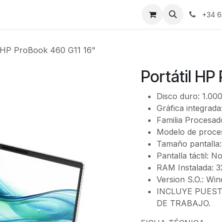
bre nosotros
Portal cliente
Contacto
+34 6
l HP ProBook 460 G11 16"
Portátil HP
Disco duro: 1.00
Gráfica integrada:
Familia Procesado
Modelo de proce
Tamaño pantalla: 
Pantalla táctil: N
RAM Instalada: 
Version S.O.: Wi
INCLUYE PUES
DE TRABAJO.