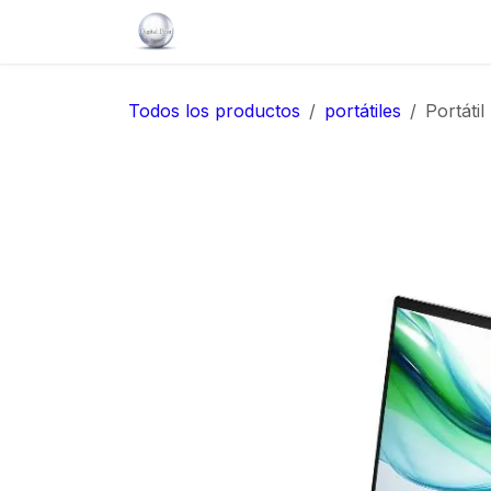
Ir al contenido
Inicio
Servicios
Catálogo
So
Todos los productos
portátiles
Portáti