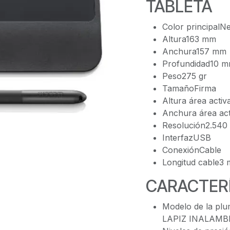
TABLETA
Color principalN
Altura163 mm
Anchura157 mm
Profundidad10 
Peso275 gr
TamañoFirma
Altura área acti
Anchura área ac
Resolución2.540 
InterfazUSB
ConexiónCable
Longitud cable3 
CARACTERÍ
Modelo de la pl
LAPIZ INALAMB