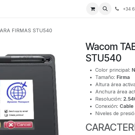
bre nosotros
Portal cliente
Contacto
+34 6
PARA FIRMAS STU540
Wacom TAB
STU540
Color principal:
N
Tamaño:
Firma
Altura área activ
Anchura área act
Resolución:
2.540
Conexión:
Cable
Niveles de presi
CARACTERÍ