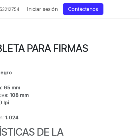
Iniciar sesión
Contáctenos
53212754
LETA PARA FIRMAS
egro
a:
65 mm
iva:
108 mm
 lpi
ón:
1.024
STICAS DE LA