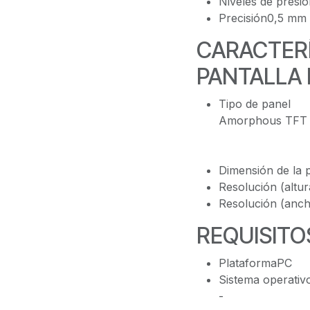
Niveles de presi
Precisión0,5 mm
CARACTERÍ
PANTALLA
Tipo de panel
Amorphous TFT
Dimensión de la p
Resolución (altu
Resolución (anc
REQUISITO
PlataformaPC
Sistema operativ
-