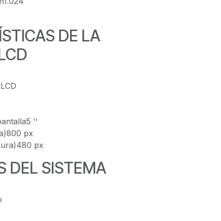
ón1.024
STICAS DE LA
 LCD
 LCD
antalla5 ''
ra)800 px
hura)480 px
S DEL SISTEMA
o