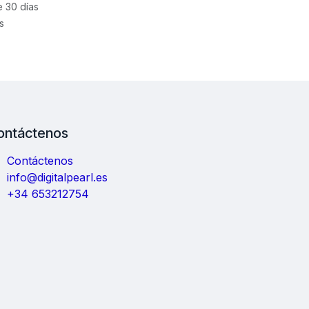
e 30 días
s
ontáctenos
Contáctenos
info@digitalpearl.es
+34 653212754