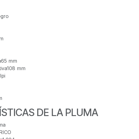
egro
mm
va65 mm
tiva108 mm
lpi
m
STICAS DE LA PLUMA
uma
RICO