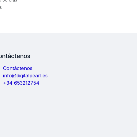
s
ontáctenos
Contáctenos
info@digitalpearl.es
+34 653212754