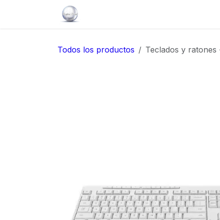
Ir al contenido
Inicio
Servicios
Catálogo
So
Todos los productos
Teclados y raton