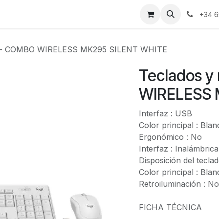
bre nosotros
Portal cliente
Contacto
+34 6
es - COMBO WIRELESS MK295 SILENT WHITE
Teclados y
WIRELESS 
Interfaz : USB
Color principal : Bla
Ergonómico : No
Interfaz : Inalámbrica
Disposición del tecla
Color principal : Bla
Retroiluminación : No
FICHA TÉCNICA