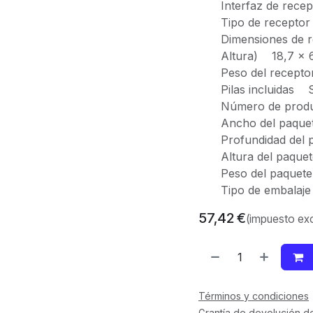
Interfaz de rec
Tipo de recepto
Dimensiones de r
Altura) 18,7 x 
Peso del recept
Pilas incluidas S
Número de produ
Ancho del paqu
Profundidad de
Altura del paq
Peso del paquet
Tipo de embalaj
57,42
€
(impuesto exc
Términos y condiciones
Grantía de devolución d