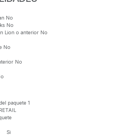
an No
ks No
 Lion o anterior No
e No
terior No
No
del paquete 1
 RETAIL
quete
do Si