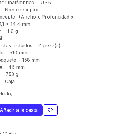
eptor inalámbrico USB
r Nanorreceptor
eceptor (Ancho x Profundidad x
6,1 x 14,4 mm
or 1,8 g
i
ctos incluidos 2 pieza(s)
ete 510 mm
l paquete 158 mm
uete 46 mm
e 753 g
e Caja
luido)
Añadir a la cesta
e 30 días