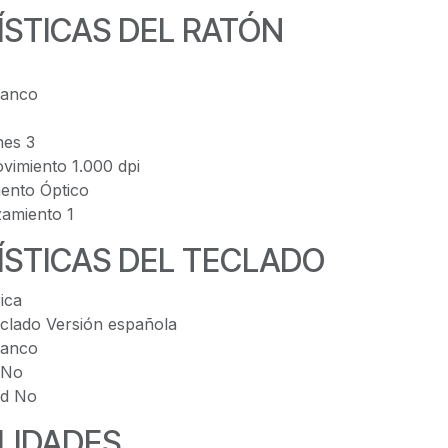
STICAS DEL RATÓN
lanco
es 3
vimiento 1.000 dpi
ento Óptico
amiento 1
STICAS DEL TECLADO
ica
eclado Versión española
lanco
 No
rd No
LIDADES