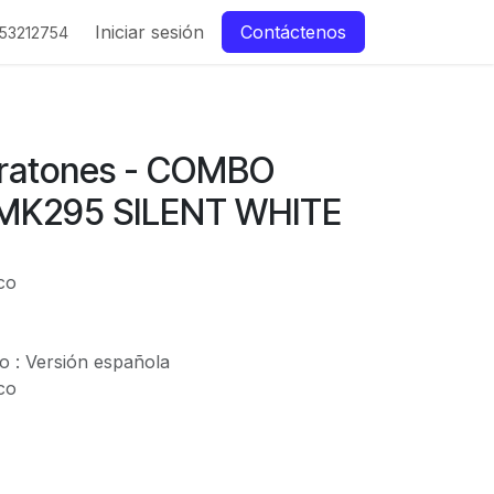
Iniciar sesión
Contáctenos
53212754
 ratones - COMBO
MK295 SILENT WHITE
nco
do : Versión española
nco