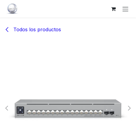
Ir al contenido
Todos los productos